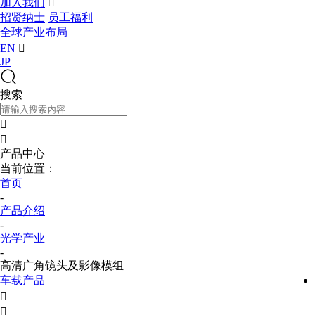
加入我们

招贤纳士
员工福利
全球产业布局
EN

JP
搜索


产品中心
当前位置：
首页
-
产品介绍
-
光学产业
-
高清广角镜头及影像模组
车载产品

