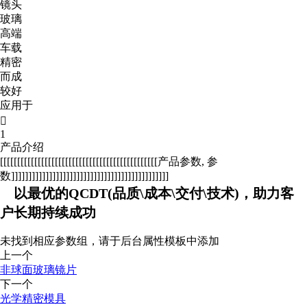
镜头
玻璃
高端
车载
精密
而成
较好
应用于

1
产品介绍
[[[[[[[[[[[[[[[[[[[[[[[[[[[[[[[[[[[[[[[[[[[[[[产品参数, 参
数]]]]]]]]]]]]]]]]]]]]]]]]]]]]]]]]]]]]]]]]]]]]]]
以最优的QCDT(品质\成本\交付\技术)，助力客
户长期持续成功
未找到相应参数组，请于后台属性模板中添加
上一个
非球面玻璃镜片
下一个
光学精密模具