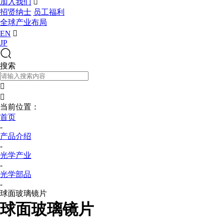
加入我们

招贤纳士
员工福利
全球产业布局
EN

JP
搜索


当前位置：
首页
-
产品介绍
-
光学产业
-
光学部品
-
球面玻璃镜片
球面玻璃镜片