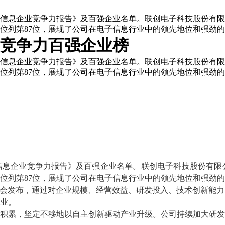
电子信息企业竞争力报告》及百强企业名单。联创电子科技股份有
，位列第87位，展现了公司在电子信息行业中的领先地位和强劲
竞争力百强企业榜
电子信息企业竞争力报告》及百强企业名单。联创电子科技股份有
，位列第87位，展现了公司在电子信息行业中的领先地位和强劲
信息企业竞争力报告》及百强
企业名单。联创电子科技股份有限
位列第87位
，
展现了公司在电子信息行业
中
的领先地位和
强劲的
会
发布，
通过
对
企业规模、经营效益、研发投入、技术创新能力
业。
积累，坚
定
不移地以自主创新
驱动
产业升级
。
公司
持续
加大
研发