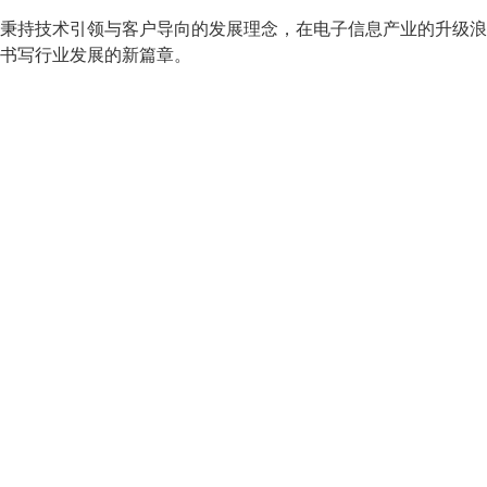
秉
持技术引领与客户导向
的
发展理念
，在电子信息产业的升级浪
书写行业发展的新篇章。