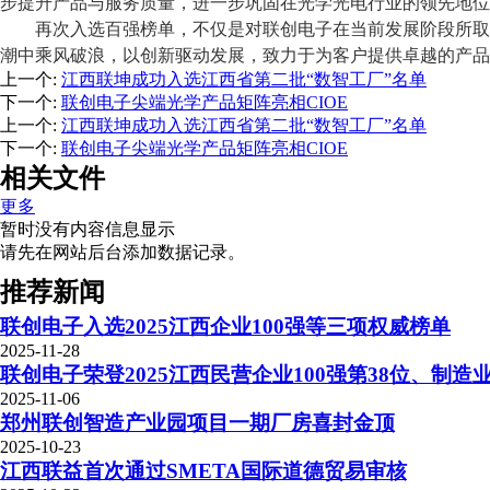
步提
升
产品
与
服务质量，
进一步巩固在光学光电行业的领先地位
再次入选百强榜单，不仅是对联创电子在当前
发展阶段所取
潮中
乘风破浪
，
以创新驱动发展，致力于为客户提供卓越的产品
上一个
:
江西联坤成功入选江西省第二批“数智工厂”名单
下一个
:
联创电子尖端光学产品矩阵亮相CIOE
上一个
:
江西联坤成功入选江西省第二批“数智工厂”名单
下一个
:
联创电子尖端光学产品矩阵亮相CIOE
相关文件
更多
暂时没有内容信息显示
请先在网站后台添加数据记录。
推荐新闻
联创电子入选2025江西企业100强等三项权威榜单
2025-11-28
联创电子荣登2025江西民营企业100强第38位、制造业
2025-11-06
郑州联创智造产业园项目一期厂房喜封金顶
2025-10-23
江西联益首次通过SMETA国际道德贸易审核