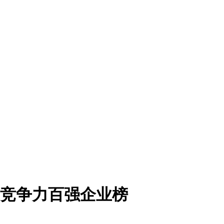
竞争力百强企业榜